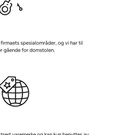
v firmaets spesialområder, og vi har til
er gående for domstolen.
trert varemerke og kan kun benyttes av