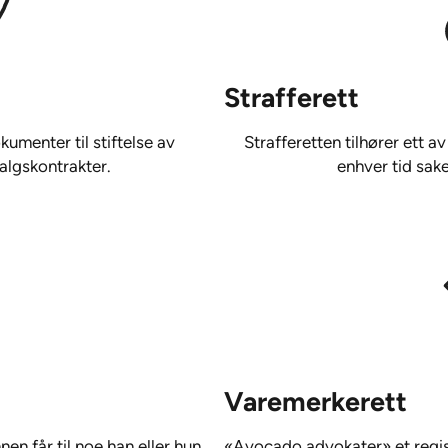
Strafferett
umenter til stiftelse av
Strafferetten tilhører ett a
algskontrakter.
enhver tid sak
Varemerkerett
n får til noe han eller hun
«Avocado advokater» et regis