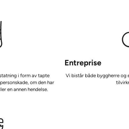
Entreprise
tatning i form av tapte
Vi bistår både byggherre og e
er personskade, om den har
tilvir
ller en annen hendelse.