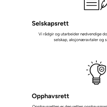
Selskapsrett
Vi rådgir og utarbeider nødvendige dok
selskap, aksjonæravtaler og s
Opphavsrett
Opphavsretten er den retten opphavsmanne